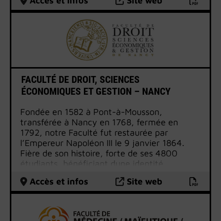
Accès et infos
Site web
chercheurs, impliquée dans le domaine
dédiée.
pédagogique et active dans le domaine de la
recherche, et grâce à des services
administratifs, dévoués et compétents,
composés dune vingtaine d’agents.
Située au coeur du Pays des trois frontières,
point de rencontre de la France, du
Luxembourg et de lAllemagne, la Faculté de
FACULTÉ DE DROIT, SCIENCES
droit, économie et administration de Metz
ÉCONOMIQUES ET GESTION – NANCY
propose des spécialités de Master innovantes
et adaptées à ce contexte frontalier
Fondée en 1582 à Pont-à-Mousson,
transférée à Nancy en 1768, fermée en
1792, notre Faculté fut restaurée par
l’Empereur Napoléon III le 9 janvier 1864.
Fière de son histoire, forte de ses 4800
étudiants, bénéficiant dune identité
culturelle affirmée, la Faculté de droit,
Accès et infos
Site web
Sciences économiques et gestion de Nancy
allie recherche de l’excellence et volonté de
professionnalisation de ses enseignements.
Offrant une large gamme de formations