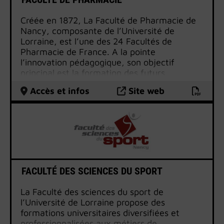
Médicales (2ème cycle) et les diplômes
d’Etudes Spécialisées pour les différentes
Créée en 1872, La Faculté de Pharmacie de
spécialités (3ème cycle).
Nancy, composante de l’Université de
La faculté forme les sages-femmes (diplôme
Lorraine, est l’une des 24 Facultés de
d’Etat) ainsi que les professionnels
Pharmacie de France. A la pointe
paramédicaux (diplôme d’Etat
l’innovation pédagogique, son objectif
d’orthophoniste, d’Infirmier en Pratique
principal est la formation des futurs
Avancée).
professionnels du médicament et acteurs de
Accès et infos
Site web
Plus largement, la faculté propose des
santé, les pharmaciens.
formations permettant de se former aux
métiers de la santé : licence et master en
Ingénierie pour la Santé, master Santé et
master Santé Publique.
FACULTÉ DES SCIENCES DU SPORT
La Faculté des sciences du sport de
l’Université de Lorraine propose des
formations universitaires diversifiées et
professionnalisées aux métiers de