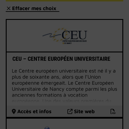
Effacer mes choix
CEU – CENTRE EUROPÉEN UNIVERSITAIRE
Le Centre européen universitaire est né il y a
plus de soixante ans, alors que l’Union
européenne émergeait. Le Centre Européen
Universitaire de Nancy compte parmi les plus
anciennes formations à vocation
européenne. Une des valeurs premières du
CEU est d’être et d’avoir toujours été un lieu
Accès et infos
Site web
de brassage entre l’Europe de l’Est et de
l’Europe de l’Ouest.
Bénéficiant de l’expertise d’intervenants