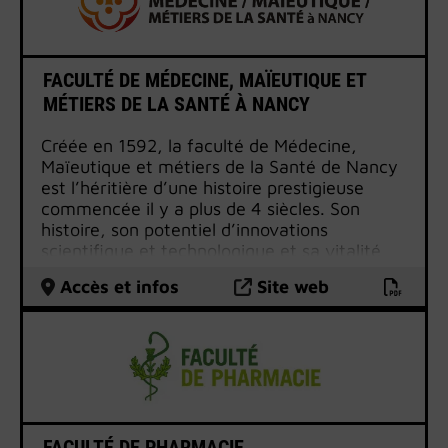
ouvrant sur les carrières judiciaires, le droit
des affaires, le droit du travail, le droit
public, la finance ou l’économie, la Faculté
est résolument tournée vers l’avenir.
FACULTÉ DE MÉDECINE, MAÏEUTIQUE ET
Au coeur de l’Europe, elle s’appuie sur un
MÉTIERS DE LA SANTÉ À NANCY
important réseau de partenaires permettant
la multiplication de séjours dans de
Créée en 1592, la faculté de Médecine,
nombreuses universités étrangères.
Maïeutique et métiers de la Santé de Nancy
est l’héritière d’une histoire prestigieuse
commencée il y a plus de 4 siècles. Son
histoire, son potentiel d’innovations
scientifique et technologique et sa vitalité
pédagogique la positionnent comme un
Accès et infos
Site web
partenaire majeur d’un Pôle Santé nancéien
dont l’attractivité transcende le territoire
régional.
La faculté forme les futurs médecins et
délivre les diplômes de Formation Générale
en Sciences Médicales (1er cycle), de
Formation Approfondie en Sciences
FACULTÉ DE PHARMACIE