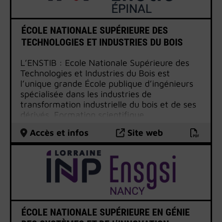
ÉCOLE NATIONALE SUPÉRIEURE DES
TECHNOLOGIES ET INDUSTRIES DU BOIS
L’ENSTIB : Ecole Nationale Supérieure des
Technologies et Industries du Bois est
l’unique grande École publique d’ingénieurs
spécialisée dans les industries de
transformation industrielle du bois et de ses
dérivés. Formation scientifique,
technologique et managériale en 3 ans. Une
Accès et infos
Site web
dominante : l’Eco-construction. 4
orientations : production-logistique /
matériaux biosourcés / construction /
énergie et environnement. Au sein du
Campus Fibres, partenariats R et D,
transfert de technologie.
ÉCOLE NATIONALE SUPÉRIEURE EN GÉNIE