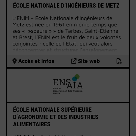
ÉCOLE NATIONALE D’INGÉNIEURS DE METZ
L’ENIM – Ecole Nationale d’Ingénieurs de
Metz est née en 1961 en même temps que
ses « »soeurs » » de Tarbes, Saint-Etienne
et Brest, l’ENIM est le fruit de deux volontés
conjointes : celle de l’Etat, qui veut alors
déconcentrer et structurer l’enseignement
technique supérieur, et celle de l’industrie
Accès et infos
Site web
qui, dans un contexte de forte expansion
économique, redoute une pénurie
d’ingénieurs.
Dès leur création, les ENI se sont signalées
par l’originalité de leur mode de recrutement
et de leurs contenus de formation, en prise
directe avec les réalités du métier
d’ingénieur.
ÉCOLE NATIONALE SUPÉRIEURE
D’AGRONOMIE ET DES INDUSTRIES
ALIMENTAIRES