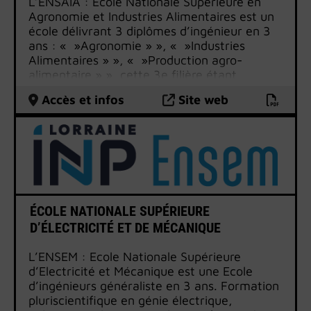
L’ENSAIA : Ecole Nationale Supérieure en
Agronomie et Industries Alimentaires est un
école délivrant 3 diplômes d’ingénieur en 3
ans : « »Agronomie » », « »Industries
Alimentaires » », « »Production agro-
alimentaire » », cette 3e filière étant
accessible uniquement par voie
Accès et infos
Site web
d’apprentissage.
Les ingénieurs ENSAIA ont une triple
compétence : sciences de l’ingénieur –
sciences biologiques – sciences de gestion,
économiques et sociales.
ÉCOLE NATIONALE SUPÉRIEURE
D’ÉLECTRICITÉ ET DE MÉCANIQUE
L’ENSEM : Ecole Nationale Supérieure
d’Electricité et Mécanique est une Ecole
d’ingénieurs généraliste en 3 ans. Formation
pluriscientifique en génie électrique,