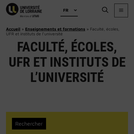
Aller
Choisir
au
MEN
une
contenu
langue
Accueil
»
Enseignements et formations
»
Faculté, écoles,
UFR et instituts de l’université
FACULTÉ, ÉCOLES,
UFR ET INSTITUTS DE
L’UNIVERSITÉ