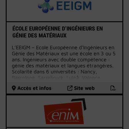
d’horizons et de spécialités différents, le CEU
a su rapidement imposer sa marque en
développant une approche originale et
pluridisciplinaire de l’enseignement des
questions européennes.
ÉCOLE EUROPÉENNE D’INGÉNIEURS EN
GÉNIE DES MATÉRIAUX
L’EEIGM – Ecole Européenne d’Ingénieurs en
Génie des Matériaux est une école en 3 ou 5
ans. Ingénieurs avec double compétence :
génie des matériaux et langues étrangères.
Scolarité dans 6 universités : Nancy,
Barcelone, Sarrebruck, Luleå, Valence,
Moscou. Filière classique et par
Accès et infos
Site web
apprentissage.