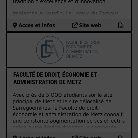
tradition d’excellence et d’innovation.
Implantée aujourd’hui au cœur du Campus
Brabois Santé, elle constitue une UFR de
Accès et infos
Site web
référence associant héritage académique,
avancées technologiques et dispositifs de
simulation haptique de dernière génération.
La faculté assure la formation des futurs
chirurgiens-dentistes omnipraticiens ainsi
que celle des spécialistes dans le cadre de
l’internat, en orthopédie dento-faciale (DES
FACULTÉ DE DROIT, ÉCONOMIE ET
ODF), médecine bucco-dentaire (DES MBD)
ADMINISTRATION DE METZ
et chirurgie orale (DES CO).
Avec près de 3.000 étudiants sur le site
Au-delà de la formation initiale, la faculté
principal de Metz et le site délocalisé de
d’odontologie de Lorraine développe une
Sarreguemines, la Faculté de droit,
offre complète de formation continue (DU,
économie et administration de Metz connaît
CES et actions de formation courtes) et se
une constante augmentation de ses effectifs
distingue par une expertise reconnue dans le
grâce à une équipe dynamique composée
domaine de l’ingénierie dentaire,
dune cinquantaine d’enseignants-
notamment grâce à sa halle technique