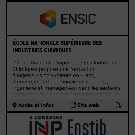
ÉCOLE NATIONALE SUPÉRIEURE DES
INDUSTRIES CHIMIQUES
L’École Nationale Supérieure des Industries
Chimiques propose une formation
d’ingénieurs polyvalents en 3 ans,
d’envergure internationale en sciences,
ingénierie et management dans les secteurs
d’activités de l’énergie, l’environnement, le
développement durable, la pharmacie,
Accès et infos
Site web
cosmétologie, les biotechnologies, les
procédés de production et produits et
systèmes à haute valeur technologique.