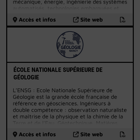
mécanique, énergie, ingénierie des systèmes
automatisés, technologies embarquées et
formation spécialisée en ingénierie des
Accès et infos
Site web
systèmes numériques.
ÉCOLE NATIONALE SUPÉRIEURE DE
GÉOLOGIE
L’ENSG : Ecole Nationale Supérieure de
Géologie est la grande école française de
référence en géosciences. Ingénieurs à
double compétence : observation naturaliste
et maîtrise de la physique et la chimie de la
Terre et de l’Eau. Géotechnique, Matières
premières minérales, Matières premières
Accès et infos
Site web
énergétiques, Eau, Environnement.