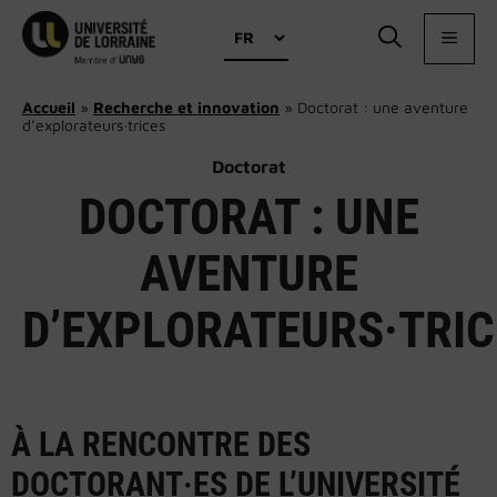
Aller
Choisir
au
MEN
une
contenu
langue
Accueil
»
Recherche et innovation
»
Doctorat : une aventure
d’explorateurs·trices
Doctorat
DOCTORAT : UNE
AVENTURE
D’EXPLORATEURS·TRIC
À LA RENCONTRE DES
DOCTORANT·ES DE L’UNIVERSITÉ