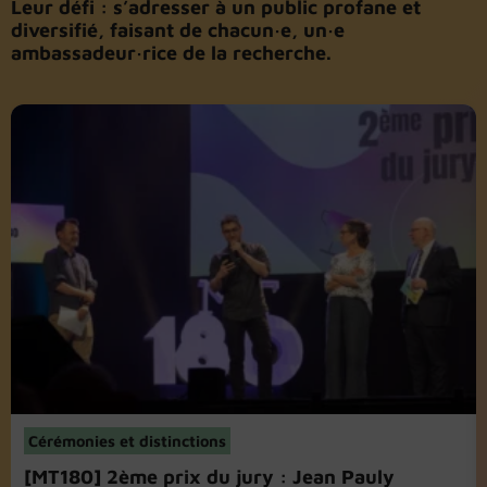
Leur défi : s’adresser à un public profane et
diversifié, faisant de chacun·e, un·e
ambassadeur·rice de la recherche.
Cérémonies et distinctions
[MT180] 2ème prix du jury : Jean Pauly