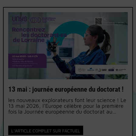
13 mai : journée européenne du doctorat !
les nouveaux explorateurs font leur science ! Le
13 mai 2026, l’Europe célèbre pour la première
fois la Journée européenne du doctorat au
travers de ce qu’on appelle les EURODOCDAY
!Une occasion de mettre à l’honneur nos
doctorantes et doctorants, acteurs clés de
L’ARTICLE COMPLET SUR FACTUEL
l’innovation et de la transformation de nos