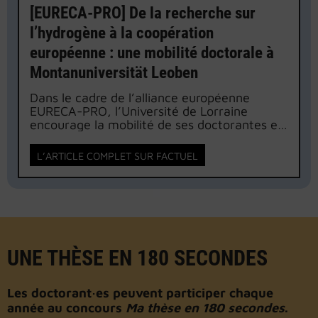
[EURECA-PRO] De la recherche sur
l’hydrogène à la coopération
européenne : une mobilité doctorale à
Montanuniversität Leoben
Dans le cadre de l’alliance européenne
EURECA-PRO, l’Université de Lorraine
encourage la mobilité de ses doctorantes et
doctorants afin de renforcer leur formation,
leurs collaborations scientifiques et leur
L’ARTICLE COMPLET SUR FACTUEL
ouverture internationale. Jose-Carlos
Martinez-Rosales, doctorant en énergie et
mécanique au LEMTA revient ici sur sa
mobilité à la Montanuniversität Leoben
(Autriche), une expérience qui lui a permis…
UNE THÈSE EN 180 SECONDES
Les doctorant·es peuvent participer chaque
année au concours
Ma thèse en 180 secondes
.