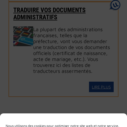
TRADUIRE VOS DOCUMENTS
ADMINISTRATIFS
La plupart des administrations
françaises, telles que la
préfecture, vont vous demander
une traduction de vos documents
officiels (certificat de naissance,
acte de mariage, etc.). Vous
trouverez ici des listes de
traducteurs assermentés.
LIRE PLUS
Nous utilisons des cookies pour optimiser notre site web et notre service.