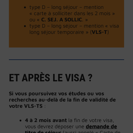
type D – long séjour – mention
« carte à solliciter dans les 2 mois »
ou «
C. SEJ. A SOLLIC
. »
type D – long séjour – mention « visa
long séjour temporaire » (
VLS-T
)
ET APRÈS LE VISA ?
Si vous poursuivez vos études ou vos
recherches au-delà de la fin de validité de
votre VLS-TS
:
4 à 2 mois avant
la fin de votre visa,
vous devrez déposer une
demande de
titre de séjou
r
(aussi appelé « Carte de