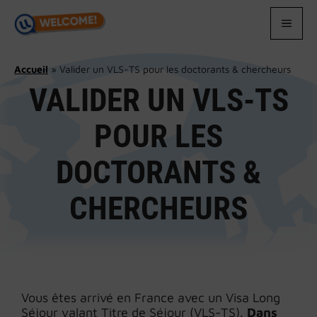
Aller
au
MEN
contenu
Accueil
»
Valider un VLS-TS pour les doctorants & chercheurs
VALIDER UN VLS-TS
POUR LES
DOCTORANTS &
CHERCHEURS
Vous êtes arrivé en France avec un Visa Long
Séjour valant Titre de Séjour (VLS-TS).
Dans