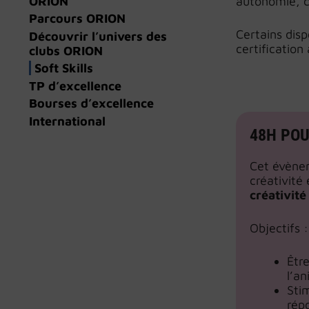
ORION
autonomie, cr
Parcours ORION
Certains dis
Découvrir l’univers des
certification
clubs ORION
Soft Skills
TP d’excellence
Bourses d’excellence
International
48H POU
Cet évènem
créativité
créativité
Objectifs :
Être
l’a
Sti
rép