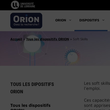
Aller
au
contenu
ORION
DISPOSITIFS
Accueil
»
Tous les dispositifs ORION
»
Soft Skills
Les soft ski
TOUS LES DIPOSITIFS
l’emploi.
ORION
Ces capacit
Tous les dispositifs
sont apprises