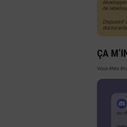
développer
de labellis
Dispositif
doctorante
ÇA M’I
Vous êtes ét
ou m
Vot