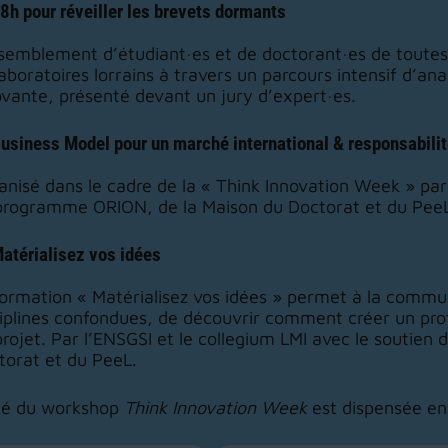
48h pour réveiller les brevets dormants
semblement d’étudiant·es et de doctorant·es de toutes d
aboratoires lorrains à travers un parcours intensif d’an
ovante, présenté devant un jury d’expert·es.
Business Model pour un marché international & responsabili
anisé dans le cadre de la « Think Innovation Week » par 
programme ORION, de la Maison du Doctorat et du Pee
Matérialisez vos idées
formation « Matérialisez vos idées » permet à la commu
ciplines confondues, de découvrir comment créer un prot
projet. Par l’ENSGSI et le collegium LMI avec le soutie
torat et du PeeL.
ité du workshop
Think Innovation Week
est dispensée en 