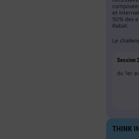
composées 
et interna
50% des ef
Rabat.
Le challen
Session
du 1er a
THINK I