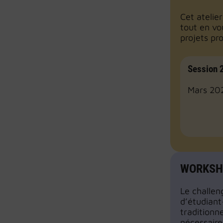
Cet atelie
tout en vo
projets pr
Session
Mars 20
WORKSHO
Le challen
d’étudiant
traditionn
nécessaires