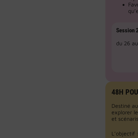
Favo
qu’e
Session
du 26 a
48H POU
Destiné a
explorer l
et scénari
L’objectif