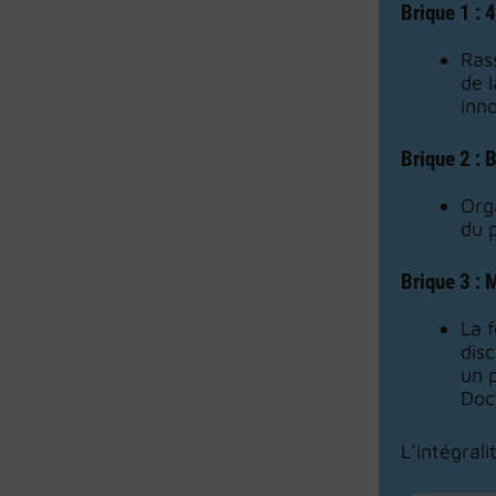
Brique 1 : 
Ras
de l
inn
Brique 2 : 
Org
du 
Brique 3 : 
La 
dis
un 
Doc
L’intégral