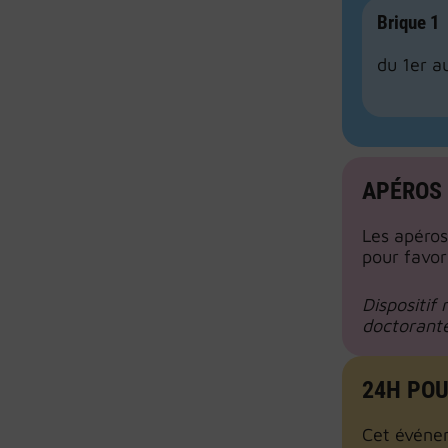
Brique 1
du 1er au
APÉROS 
Les apéros
pour favor
Dispositif
doctorante
24H PO
Cet événem