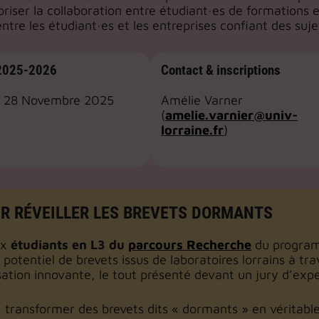
riser la collaboration entre étudiant·es de formations e
ntre les étudiant·es et les entreprises confiant des suje
 2025-2026
Contact & inscriptions
u 28 Novembre 2025
Amélie Varner
(
amelie.varnier@univ-
lorraine.fr
)
R RÉVEILLER LES BREVETS DORMANTS
ux
étudiants en L3 du
parcours Recherche
du program
e potentiel de brevets issus de laboratoires lorrains à t
sation innovante, le tout présenté devant un jury d’expe
 : transformer des brevets dits « dormants » en véritabl