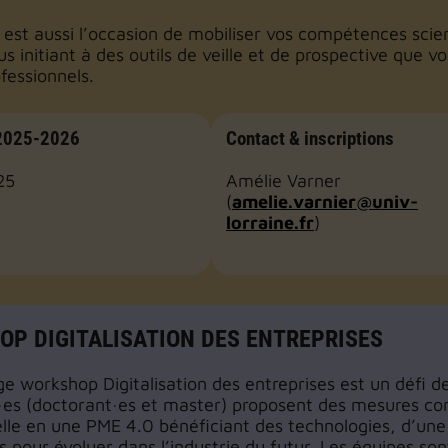
r est aussi l’occasion de mobiliser vos compétences scie
us initiant à des outils de veille et de prospective que 
ofessionnels.
 2025-2026
Contact & inscriptions
25
Amélie Varner
(
amelie.varnier@univ-
lorraine.fr
)
P DIGITALISATION DES ENTREPRISES
ge workshop Digitalisation des entreprises est un défi d
·es (doctorant·es et master) proposent des mesures c
elle en une PME 4.0 bénéficiant des technologies, d’un
 pour évoluer dans l’industrie du futur. Les équipes sont 