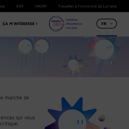
sse
ENT
HRS4R
Travailler à l’Université de Lorraine
ÇA M’INTÉRESSE !
FR
 le marché de
ences qui vous
critique,