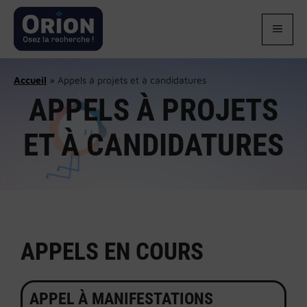
Aller
au
MEN
contenu
Accueil
»
Appels à projets et à candidatures
APPELS À PROJETS
ET À CANDIDATURES
APPELS EN COURS
APPEL À MANIFESTATIONS