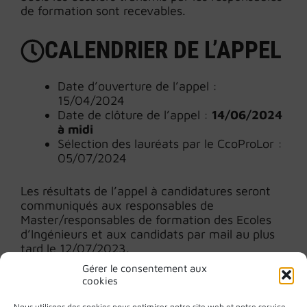
de formation sont recevables.
CALENDRIER DE L’APPEL
Date d’ouverture de l’appel :
15/04/2024
Date de clôture de l’appel :
14/06/2024
à midi
Sélection des lauréats par le CcoProLor :
05/07/2024
Les résultats de l’appel à candidatures seront
communiqués aux responsables de
Master/responsables de formation des Ecoles
d’Ingénieurs et aux candidats par mail au plus
tard le 12/07/2023.
Gérer le consentement aux
Pour toute question, veuillez nous écrire à :
cookies
isite-orion-cellule@univ-lorraine.fr
Nous utilisons des cookies pour optimiser notre site web et notre service.