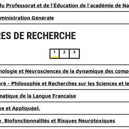
 du Professorat et de l’Éducation de l’académie de 
dministration Générale
ES DE RECHERCHE
1
2
3
chologie et Neurosciences de la dynamique des com
é - Philosophie et Recherches sur les Sciences et l
rmatique de la Langue Française
e et Appliquée).
 Biofonctionnalités et Risques Neurotoxiques