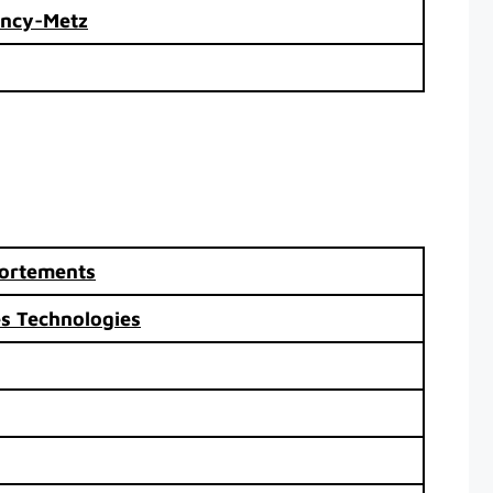
Nancy-Metz
portements
es Technologies