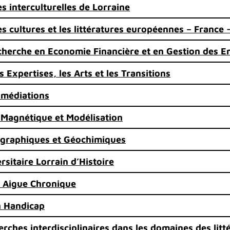
s interculturelles de Lorraine
s cultures et les littératures européennes – France 
herche en Economie Financière et en Gestion des En
 Expertises, les Arts et les Transitions
 médiations
 Magnétique et Modélisation
ographiques et Géochimiques
sitaire Lorrain d’Histoire
e Aigue Chronique
n Handicap
rches interdisciplinaires dans les domaines des litté