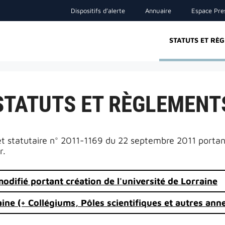
Dispositifs d’alerte
Annuaire
Espace Pre
STATUTS ET RÈ
STATUTS ET RÈGLEMENT
et statutaire n° 2011-1169 du 22 septembre 2011 portant 
r.
difié portant création de l'université de Lorraine
aine (+ Collégiums, Pôles scientifiques et autres ann