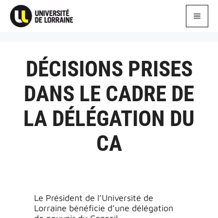
Aller
au
MEN
contenu
DÉCISIONS PRISES
DANS LE CADRE DE
LA DÉLÉGATION DU
CA
Le Président de l’Université de
Lorraine bénéficie d’une délégation