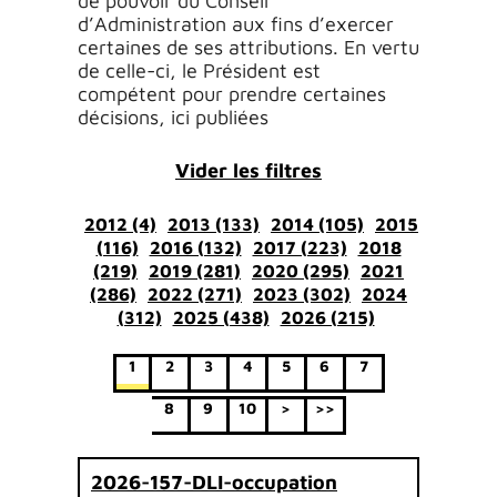
de pouvoir du Conseil
d’Administration aux fins d’exercer
certaines de ses attributions. En vertu
de celle-ci, le Président est
compétent pour prendre certaines
décisions, ici publiées
Vider les filtres
2012 (4)
2013 (133)
2014 (105)
2015
(116)
2016 (132)
2017 (223)
2018
(219)
2019 (281)
2020 (295)
2021
(286)
2022 (271)
2023 (302)
2024
(312)
2025 (438)
2026 (215)
1
2
3
4
5
6
7
8
9
10
>
>>
2026-157-DLI-occupation