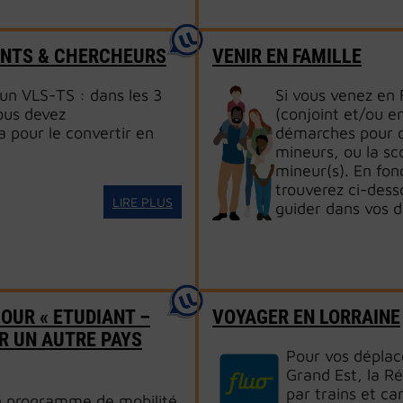
ANTS & CHERCHEURS
VENIR EN FAMILLE
un VLS-TS : dans les 3
Si vous venez en
vous devez
(conjoint et/ou e
a pour le convertir en
démarches pour or
mineurs, ou la sco
mineur(s). En fon
trouverez ci-dess
LIRE PLUS
guider dans vos 
JOUR « ETUDIANT –
VOYAGER EN LORRAINE
R UN AUTRE PAYS
Pour vos déplac
Grand Est, la R
par trains et c
n programme de mobilité