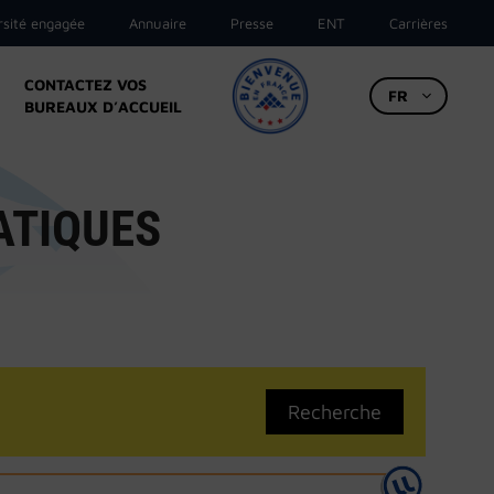
rsité engagée
Annuaire
Presse
ENT
Carrières
CONTACTEZ VOS
FR
BUREAUX D’ACCUEIL
ATIQUES