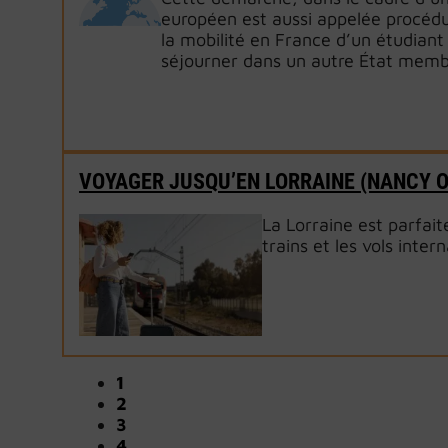
européen est aussi appelée procédu
la mobilité en France d’un étudiant
séjourner dans un autre État memb
VOYAGER JUSQU’EN LORRAINE (NANCY 
La Lorraine est parfai
trains et les vols inter
1
2
3
4