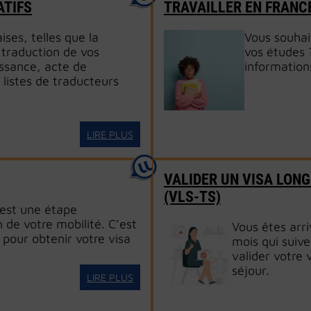
ATIFS
TRAVAILLER EN FRANC
ises, telles que la
Vous souhai
traduction de vos
vos études 
issance, acte de
information
 listes de traducteurs
LIRE PLUS
VALIDER UN VISA LONG
(VLS-TS)
est une étape
 de votre mobilité. C’est
Vous êtes arr
pour obtenir votre visa
mois qui suive
valider votre 
séjour.
LIRE PLUS