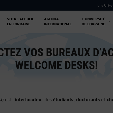
Une Unive
VOTRE ACCUEIL
AGENDA
L’UNIVERSITÉ
EN LORRAINE
INTERNATIONAL
DE LORRAINE
TEZ VOS BUREAUX D’AC
WELCOME DESKS!
k
) est l’
interlocuteur
des
étudiants, doctorants
et
ch