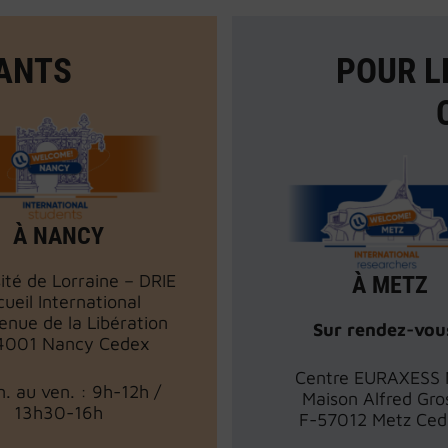
IANTS
POUR L
À NANCY
ité de Lorraine – DRIE
À METZ
ueil International
enue de la Libération
Sur rendez-vou
4001 Nancy Cedex
Centre EURAXESS 
n. au ven. : 9h-12h /
Maison Alfred Gro
13h30-16h
F-57012 Metz Ced