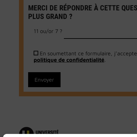
MERCI DE RÉPONDRE À CETTE QUEST
PLUS GRAND ?
11 ou/or 7 ?
En soumettant ce formulaire, j’accepte 
politique de confidentialité
.