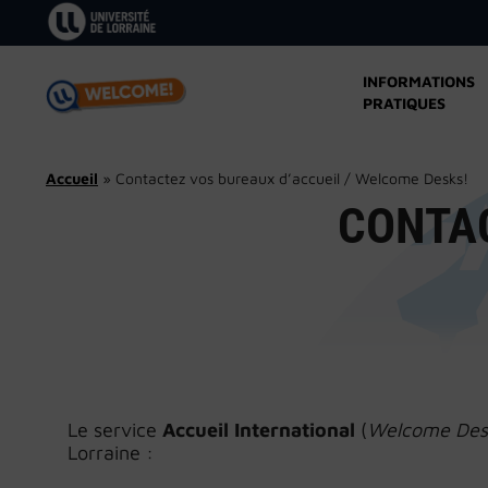
Aller
au
contenu
INFORMATIONS
PRATIQUES
Accueil
»
Contactez vos bureaux d’accueil / Welcome Desks!
CONTAC
Le service
Accueil International
(
Welcome Des
Lorraine :