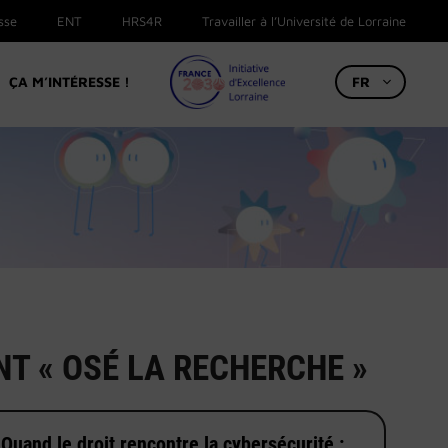
sse
ENT
HRS4R
Travailler à l’Université de Lorraine
ÇA M’INTÉRESSE !
FR
NT « OSÉ LA RECHERCHE »
Quand le droit rencontre la cybersécurité :