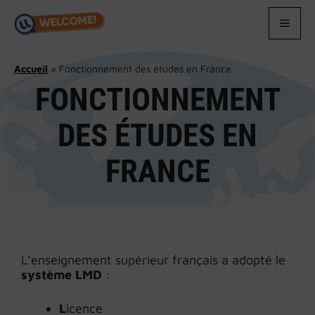
Aller
au
MEN
contenu
Accueil
»
Fonctionnement des études en France
FONCTIONNEMENT
DES ÉTUDES EN
FRANCE
L’enseignement supérieur français a adopté le
système LMD
:
L
icence