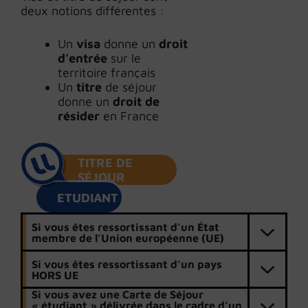
deux notions différentes :
Un
visa
donne un
droit
d’entrée
sur le
territoire français
Un
titre
de séjour
donne un
droit de
résider
en France
TITRE DE
SÉJOUR
ETUDIANT
Si vous êtes ressortissant d’un État
membre de l’Union européenne (UE)
Si vous êtes ressortissant d’un pays
HORS UE
Si vous avez une Carte de Séjour
« étudiant » délivrée dans le cadre d’un