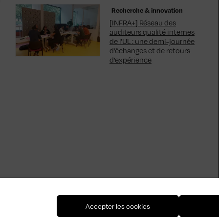
Recherche & innovation
[INFRA+] Réseau des
auditeurs qualité internes
de l’UL : une demi-journée
d’échanges et de retours
d’expérience
Accepter les cookies