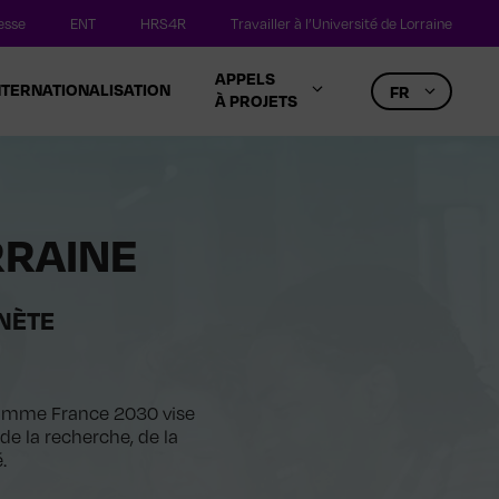
esse
ENT
HRS4R
Travailler à l’Université de Lorraine
APPELS
NTERNATIONALISATION
FR
À PROJETS
RRAINE
ANÈTE
ogramme France 2030 vise
 de la recherche, de la
.