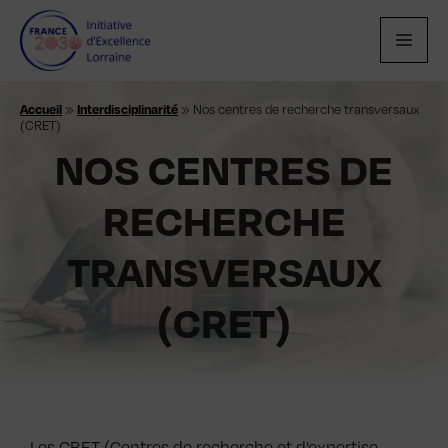
Aller
au
MEN
contenu
Accueil
»
Interdisciplinarité
»
Nos centres de recherche transversaux
(CRET)
NOS CENTRES DE
RECHERCHE
TRANSVERSAUX
(CRET)
Les CRET (Centres de recherche et d’expertise