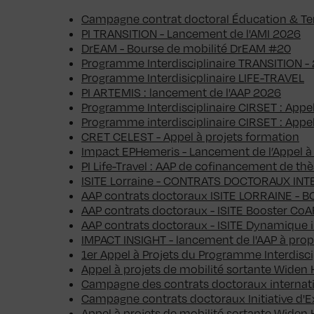
Campagne contrat doctoral Éducation & Terr
PI TRANSITION - Lancement de l'AMI 2026
DrEAM - Bourse de mobilité DrEAM #20
Programme Interdisciplinaire TRANSITION - 
Programme Interdisicplinaire LIFE-TRAVEL
PI ARTEMIS : lancement de l'AAP 2026
Programme Interdisciplinaire CIRSET : Appe
Programme interdisciplinaire CIRSET : Appel
CRET CELEST - Appel à projets formation
Impact EPHemeris - Lancement de l’Appel à
PI Life-Travel : AAP de cofinancement de th
ISITE Lorraine - CONTRATS DOCTORAUX IN
AAP contrats doctoraux ISITE LORRAINE -
AAP contrats doctoraux - ISITE Booster Co
AAP contrats doctoraux - ISITE Dynamique i
IMPACT INSIGHT - lancement de l'AAP à propo
1er Appel à Projets du Programme Interdisc
Appel à projets de mobilité sortante Wide
Campagne des contrats doctoraux interna
Campagne contrats doctoraux Initiative d
Appel à projets de mobilité sortante Wide