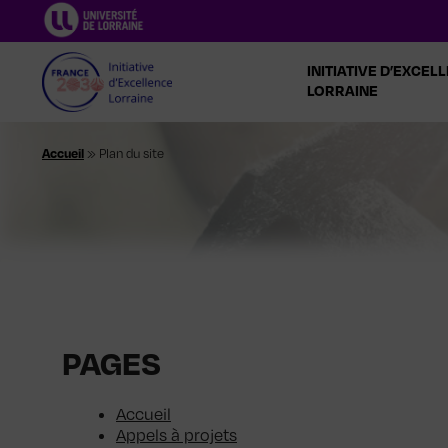
Aller
au
contenu
INITIATIVE D’EXCEL
LORRAINE
Accueil
»
Plan du site
PAGES
Accueil
Appels à projets