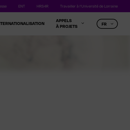
esse
ENT
HRS4R
Travailler à l’Université de Lorraine
APPELS
NTERNATIONALISATION
FR
À PROJETS