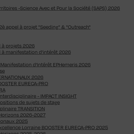
itoires -Science Avec et Pour la Société (SAPS) 2026
2è appel à projet "Seeding" & "Outreach"
l à projets 2026
 à manifestation d'intérêt 2026
 Manifestation d’Intérêt EPHemeris 2026
èse
TERNATIONAUX 2026
 BOOSTER EURECA-PRO
ARA
nterdisciplinaire - IMPACT INSIGHT
sitions de sujets de stage
iplinaire TRANSITION
n Horizons 2026-2027
tionaux 2025
'Excellence Lorraine BOOSTER EURECA-PRO 2025
n Horizons 2025-2026