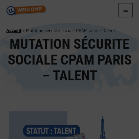
Aller
au
MEN
contenu
Accueil
»
Mutation sécurite sociale CPAM paris – Talent
MUTATION SÉCURITE
SOCIALE CPAM PARIS
– TALENT