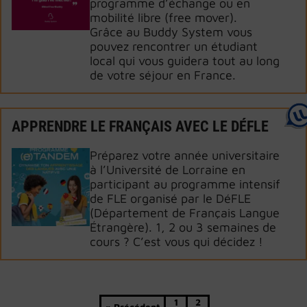
programme d’échange ou en
mobilité libre (free mover).
Grâce au Buddy System vous
pouvez rencontrer un étudiant
local qui vous guidera tout au long
de votre séjour en France.
APPRENDRE LE FRANÇAIS AVEC LE DÉFLE
Préparez votre année universitaire
à l’Université de Lorraine en
participant au programme intensif
de FLE organisé par le DéFLE
(Département de Français Langue
Étrangère). 1, 2 ou 3 semaines de
cours ? C’est vous qui décidez !
Page
Page
1
2
Précédent