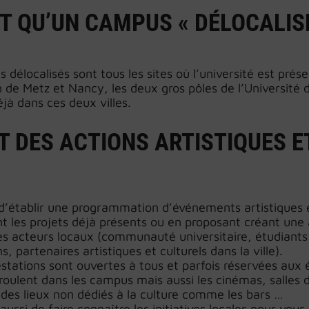
T QU’UN CAMPUS « DÉLOCALIS
 délocalisés sont tous les sites où l’université est pr
n de Metz et Nancy, les deux gros pôles de l’Université
éjà dans ces deux villes.
T DES ACTIONS ARTISTIQUES E
 d’établir une programmation d’événements artistiques e
nt les projets déjà présents ou en proposant créant une 
les acteurs locaux (communauté universitaire, étudiants 
s, partenaires artistiques et culturels dans la ville).
stations sont ouvertes à tous et parfois réservées aux é
éroulent dans les campus mais aussi les cinémas, salles 
 des lieux non dédiés à la culture comme les bars …
aussi de faire connaître les initiatives locales pour vous