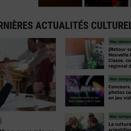
RNIÈRES ACTUALITÉS CULTUREL
Nos labora
[Retour s
Nouvelle 
Classe, c
régional d
Nos camp
Concours
photos ca
en jeu vid
Nos camp
s
La cultur
scientifiq