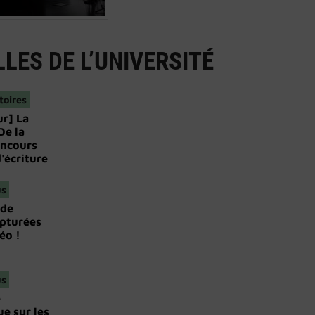
LES DE L’UNIVERSITÉ
toires
ur] La
De la
oncours
'écriture
us
 de
pturées
éo !
us
e
ue sur les