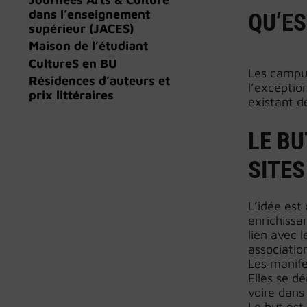
dans l’enseignement
QU’ES
supérieur (JACES)
Maison de l’étudiant
CultureS en BU
Les campus
Résidences d’auteurs et
l’exceptio
prix littéraires
existant d
LE BU
SITES
L’idée est
enrichissa
lien avec 
association
Les manife
Elles se d
voire dans
Le but est 