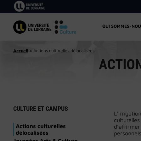
Aller
au
contenu
QUI SOMMES-NOU
Accueil
»
Actions culturelles délocalisées
ACTION
CULTURE ET CAMPUS
L’irrigatio
culturelle
Actions culturelles
d’affirmer
délocalisées
personnels
Journées Arts & Culture