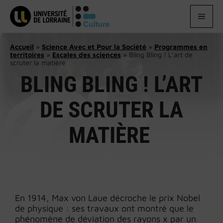
Aller
au
MEN
contenu
Accueil
»
Science Avec et Pour la Société
»
Programmes en
territoires
»
Escales des sciences
»
Bling Bling ! L’art de
scruter la matière
BLING BLING ! L’ART
DE SCRUTER LA
MATIÈRE
En 1914, Max von Laue décroche le prix Nobel
de physique : ses travaux ont montré que le
phénomène de déviation des rayons x par un