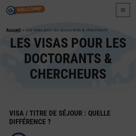
Aller
au
MEN
contenu
Accueil
»
Les visas pour les doctorants & chercheurs
LES VISAS POUR LES
DOCTORANTS &
CHERCHEURS
VISA / TITRE DE SÉJOUR : QUELLE
DIFFÉRENCE ?