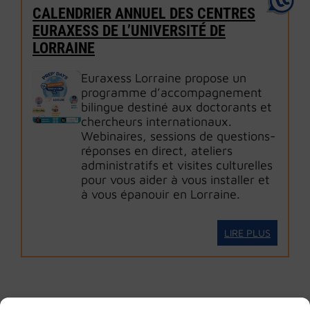
CALENDRIER ANNUEL DES CENTRES
EURAXESS DE L’UNIVERSITÉ DE
LORRAINE
Euraxess Lorraine propose un
programme d’accompagnement
bilingue destiné aux doctorants et
chercheurs internationaux.
Webinaires, sessions de questions-
réponses en direct, ateliers
administratifs et visites culturelles
pour vous aider à vous installer et
à vous épanouir en Lorraine.
LIRE PLUS