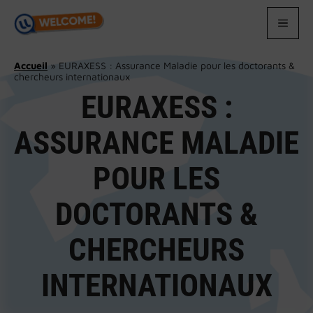
Aller
au
MEN
contenu
Accueil
»
EURAXESS : Assurance Maladie pour les doctorants &
chercheurs internationaux
EURAXESS :
ASSURANCE MALADIE
POUR LES
DOCTORANTS &
CHERCHEURS
INTERNATIONAUX