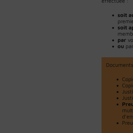
effectuée :
soit 
premi
soit a
membr
par
vo
ou
pa
Documents 
Copi
Copi
Just
Justi
Preu
mult
d’en
Preu