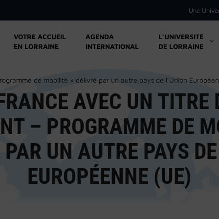
Une Unive
VOTRE ACCUEIL
AGENDA
L’UNIVERSITÉ
EN LORRAINE
INTERNATIONAL
DE LORRAINE
 programme de mobilité » délivré par un autre pays de l’Union Europée
FRANCE AVEC UN TITRE
ANT – PROGRAMME DE MO
 PAR UN AUTRE PAYS DE
EUROPÉENNE (UE)