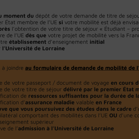
au moment du
dépôt de votre demande de titre de séjou
er État membre de l’UE
si
votre mobilité est déjà envis
près
l’obtention de votre titre de séjour « Étudiant – 
e de l’UE
dès que
votre projet de mobilité vers la Fra
tre
établissement
d’enseignement
initial
r
l’Université de Lorraine
à joindre
au formulaire de demande de mobilité de l
e de votre passeport / document de voyage
en cours d
e de votre titre de séjour
délivré par le premier État 
ification de
ressources suffisantes pour la durée
de l
fication d’
assurance maladie
valable
en France
ve que vous poursuivez des études dans le cadre
d’
ilatéral comportant des mobilités dans l’UE
OU
d’une c
seignement supérieur
ve de l’
admission à l’Université de Lorraine