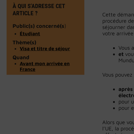
À QUI S'ADRESSE CET
ARTICLE ?
Cette démarc
procédure de 
Public(s) concerné(s
)
séjourner da
votre arrivée
Étudiant
Thème(s)
Vous 
Visa et titre de séjour
et
vou
Quand
Mundu
Avant mon arrivée en
France
Vous pouvez 
après 
élect
pour 
pour 
Alors que vo
l’UE, la proc