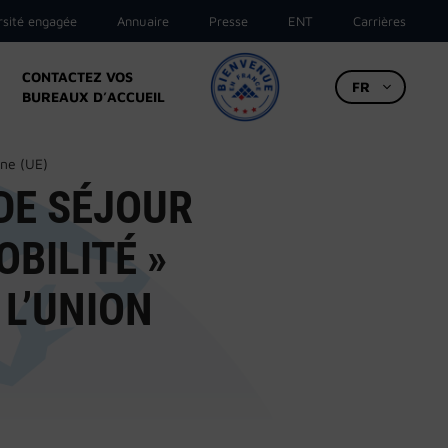
rsité engagée
Annuaire
Presse
ENT
Carrières
CONTACTEZ VOS
FR
BUREAUX D’ACCUEIL
nne (UE)
 DE SÉJOUR
BILITÉ »
 L’UNION