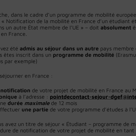
he, dans le cadre d’un programme de mobilité europée
« Notification de la mobilité en France d’un étudiant é
ns un autre État membre de l’UE » – doit
absolument
ê
 en France.
avez été
admis au séjour dans un autre
pays membre d
s êtes inscrit dans un
programme de mobilité
(Erasmu
s par exemple)
séjourner en France :
notification
de votre projet de mobilité en France au M
ronique
à l’adresse :
pointdecontact-sejour-dgef@inte
une
durée
maximale
de 12 mois
effectuer
une partie
de votre programme d’études à l’Un
us avez un titre de séjour « Étudiant – programme de m
édure de notification de votre projet de mobilité en tan