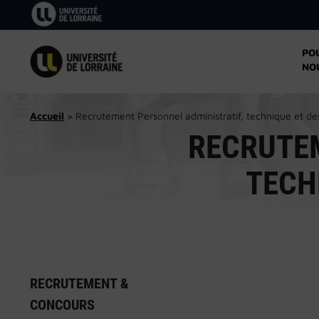
Aller
au
contenu
PO
NO
Accueil
»
Recrutement Personnel administratif, technique et de
RECRUTEM
TECH
RECRUTEMENT &
CONCOURS