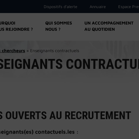
Dispositifs d’alerte
Annuaire
Espace Pre
URQUOI
QUI SOMMES
UN ACCOMPAGNEMENT
US REJOINDRE ?
NOUS ?
AU QUOTIDIEN
s chercheurs
»
Enseignants contractuels
SEIGNANTS CONTRACTU
S OUVERTS AU RECRUTEMENT
eignants(es) contactuels.les :