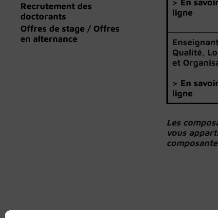
>
En savoir
Recrutement des
ligne
doctorants
Offres de stage / Offres
en alternance
Enseignant
Qualité, Lo
et Organis
>
En savoir
ligne
Les composan
vous apparti
composantes