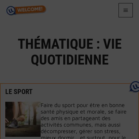
Aller
au
MEN
contenu
THÉMATIQUE :
VIE
QUOTIDIENNE
LE SPORT
Faire du sport pour être en bonne
santé physique et morale, se faire
des amis en partageant des
activités communes, mais aussi
décompresser, gérer son stress,
mieux dormir… et surtout, pour le