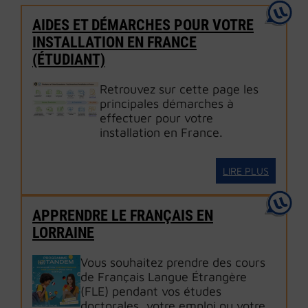
AIDES ET DÉMARCHES POUR VOTRE
INSTALLATION EN FRANCE
(ÉTUDIANT)
Retrouvez sur cette page les
principales démarches à
effectuer pour votre
installation en France.
LIRE PLUS
APPRENDRE LE FRANÇAIS EN
LORRAINE
Vous souhaitez prendre des cours
de Français Langue Étrangère
(FLE) pendant vos études
doctorales, votre emploi ou votre