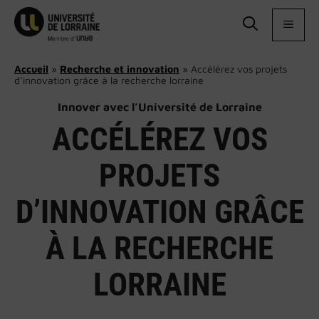
Aller
au
MEN
contenu
Accueil
»
Recherche et innovation
»
Accélérez vos projets
d’innovation grâce à la recherche lorraine
Innover avec l’Université de Lorraine
ACCÉLÉREZ VOS
PROJETS
D’INNOVATION GRÂCE
À LA RECHERCHE
LORRAINE