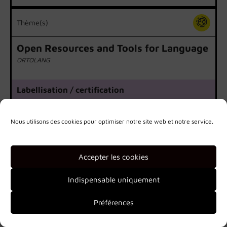
Thème(s)
Open Resources and Tools for Language
ORTOLANG
Labellisation / certification
Certification CLARIN B-centres
Certification CoreTrustSeal
INFRA+
Nous utilisons des cookies pour optimiser notre site web et notre service.
Laboratoires universitaires associés :
Accepter les cookies
ATILF
Indispensable uniquement
Préférences
Une infrastructure CNRS et
Fiche Plug in labs
Université de Lorraine