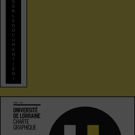
G
E
R
L
E
D
O
C
U
M
E
N
T
(
E
N
)