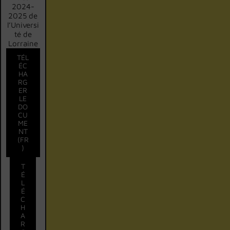
2024-
2025 de
l’Universi
té de
Lorraine
TÉL
ÉC
HA
RG
ER
LE
DO
CU
ME
NT
(FR
)
T
É
L
É
C
H
A
R