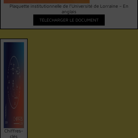
Plaquette institutionnelle de l’Université de Lorraine – En
anglais
TÉLÉCHARGER LE DOCUMENT
Chiffres-
clés