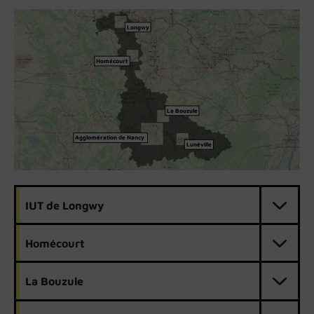
Longwy
Homécourt
La Bouzule
Agglomération de Nancy
Lunéville
IUT de Longwy
Homécourt
La Bouzule