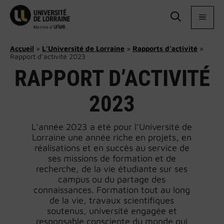
Aller
au
MEN
contenu
Accueil
»
L’Université de Lorraine
»
Rapports d’activité
»
Rapport d’activité 2023
RAPPORT D’ACTIVITÉ
2023
L’année 2023 a été pour l’Université de
Lorraine une année riche en projets, en
réalisations et en succès au service de
ses missions de formation et de
recherche, de la vie étudiante sur ses
campus ou du partage des
connaissances. Formation tout au long
de la vie, travaux scientifiques
soutenus, université engagée et
responsable consciente du monde qui