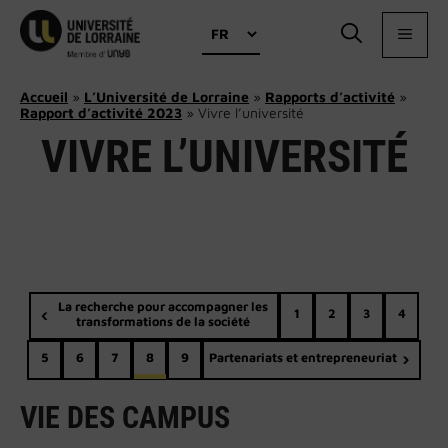
Aller
Choisir
au
MEN
une
contenu
langue
Accueil
»
L’Université de Lorraine
»
Rapports d’activité
»
Rapport d’activité 2023
»
Vivre l’université
VIVRE L’UNIVERSITÉ
La recherche pour accompagner les
1
2
3
4
transformations de la société
5
6
7
8
9
Partenariats et entrepreneuriat
VIE DES CAMPUS