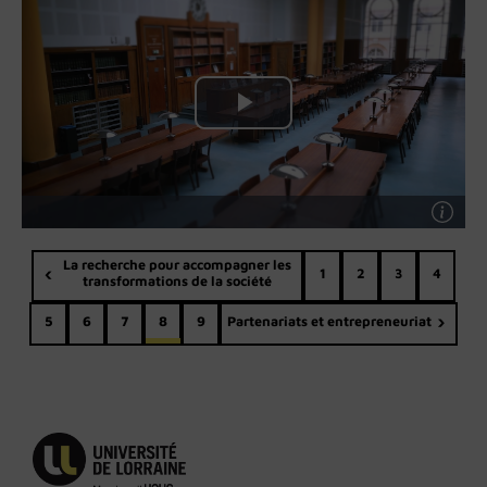
La recherche pour accompagner les
1
2
3
4
transformations de la société
5
6
7
8
9
Partenariats et entrepreneuriat