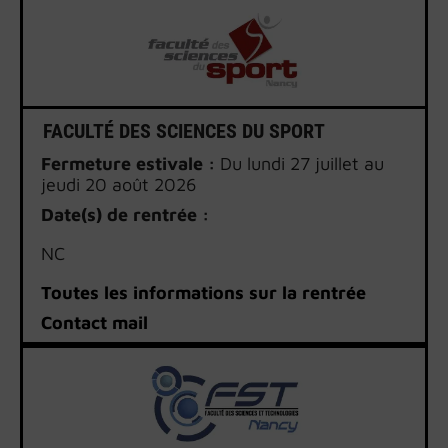
Réunion de rentrée FASM2 : 22 septembre
2026
Réunion de rentrée FASM3 : 8 septembre
2026
3ème cycle : https://medecine.univ-
lorraine.fr/fr/formations-initiales/3e-cycle/fr
FACULTÉ DES SCIENCES DU SPORT
Thèses : https://medecine.univ-
Fermeture estivale :
Du lundi 27 juillet au
lorraine.fr/fr/formations-initiales/theses/f
jeudi 20 août 2026
École de santé publique : Une date est
Date(s) de rentrée :
précisées lors de l’inscription.
NC
Toutes les informations sur la rentrée
Contact mail