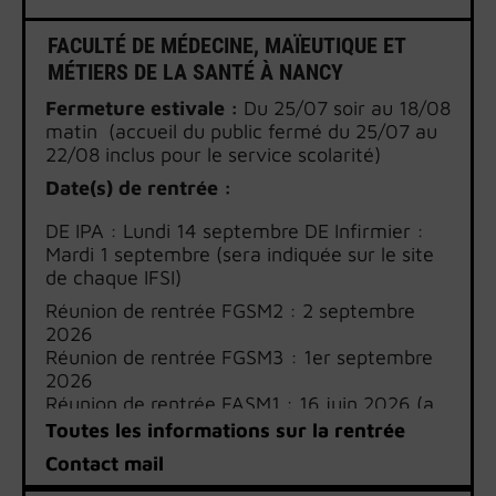
FACULTÉ DE MÉDECINE, MAÏEUTIQUE ET
MÉTIERS DE LA SANTÉ À NANCY
Fermeture estivale :
Du 25/07 soir au 18/08
matin (accueil du public fermé du 25/07 au
22/08 inclus pour le service scolarité)
Date(s) de rentrée :
DE IPA : Lundi 14 septembre DE Infirmier :
Mardi 1 septembre (sera indiquée sur le site
de chaque IFSI)
Réunion de rentrée FGSM2 : 2 septembre
2026
Réunion de rentrée FGSM3 : 1er septembre
2026
Réunion de rentrée FASM1 : 16 juin 2026 (a
été organisée en amont de l’année
Toutes les informations sur la rentrée
universitaire car les étudiants hospitaliers de
Contact mail
4ème année débutent leur stage le 17 août)