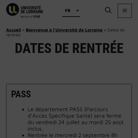
Aller
Choisir
au
MEN
une
contenu
langue
Accueil
»
Bienvenue à l’Université de Lorraine
»
Dates de
rentrée
DATES DE RENTRÉE
PASS
Le département PASS (Parcours
d’Accès Spécifique Santé) sera fermé
du vendredi 24 juillet au mardi 25 août
inclus.
Rentrée le mercredi 2 septembre 8h