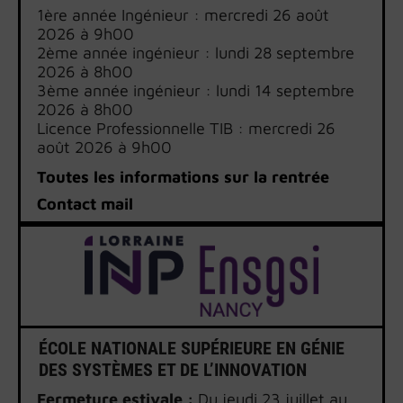
1ère année Ingénieur : mercredi 26 août
2026 à 9h00
2ème année ingénieur : lundi 28 septembre
2026 à 8h00
3ème année ingénieur : lundi 14 septembre
2026 à 8h00
Licence Professionnelle TIB : mercredi 26
août 2026 à 9h00
M2 GC Architecture Bois Construction :
Toutes les informations sur la rentrée
mercredi 16 septembre 2026 à 13h30
Diplôme Ingénieur Spécialisé CHEB : mardi 1
Contact mail
septembre 2026 à 8h00 au CHEC à ARCUEIL
ÉCOLE NATIONALE SUPÉRIEURE EN GÉNIE
DES SYSTÈMES ET DE L’INNOVATION
Fermeture estivale :
Du jeudi 23 juillet au