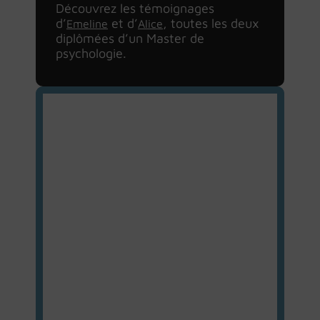
Découvrez les témoignages
d’
et d’
, toutes les deux
Emeline
Alice
diplômées d’un Master de
psychologie.
Lire le
Lire le
témoignage
témoignage
de Céleste
de Félix