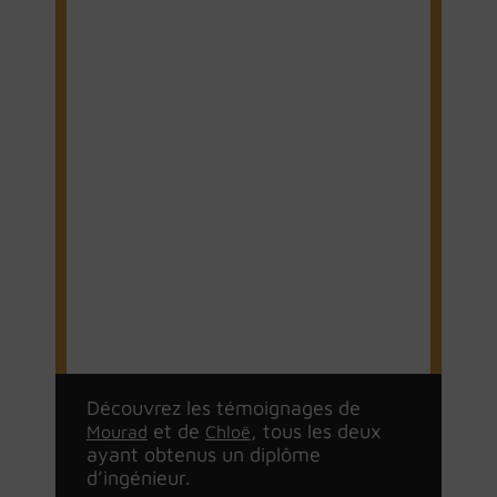
Lire le
Lire le
témoignage
témoignage
de Chloë
de Mourad
Découvrez les témoignages de
et de
, tous les deux
Mourad
Chloë
ayant obtenus un diplôme
d’ingénieur.