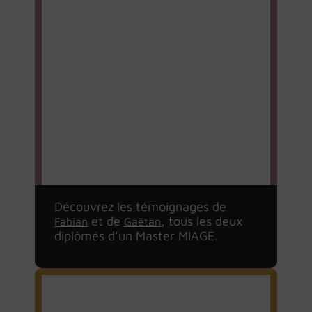
Lire le
Lire le
témoignage
témoignage
de Fabian
de Gaëtan
Découvrez les témoignages de
et de
, tous les deux
Fabian
Gaëtan
diplômés d’un Master MIAGE.