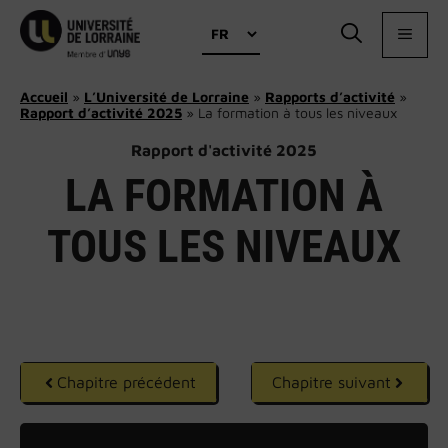
Aller
Choisir
au
MEN
une
contenu
langue
Accueil
»
L’Université de Lorraine
»
Rapports d’activité
»
Rapport d’activité 2025
»
La formation à tous les niveaux
Rapport d'activité 2025
LA FORMATION À
TOUS LES NIVEAUX
Chapitre précédent
Chapitre suivant