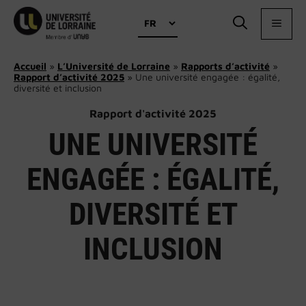
Aller
Choisir
au
MEN
une
contenu
langue
Accueil
»
L’Université de Lorraine
»
Rapports d’activité
»
Rapport d’activité 2025
»
Une université engagée : égalité,
diversité et inclusion
Rapport d'activité 2025
UNE UNIVERSITÉ
ENGAGÉE : ÉGALITÉ,
DIVERSITÉ ET
INCLUSION