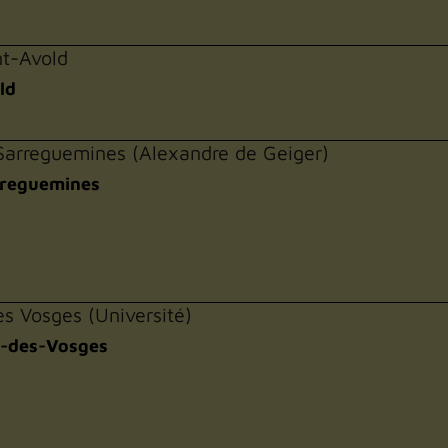
nt-Avold
ld
 Sarreguemines (Alexandre de Geiger)
rreguemines
s Vosges (Université)
ié-des-Vosges