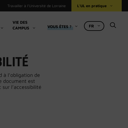
Travailler à l’Université de Lorraine
L’UL en pratique
VIE DES
FR
VOUS ÊTES ?
CAMPUS
Bibliothèques universitaires
Le Numérique à l’UL
Ressources pédagogiques
ILITÉ
Accueil international
 à l’obligation de
Se loger
 Ce document est
Restauration, logement, bourses (Crous)
 sur l’accessibilité
Accès aux composantes et services