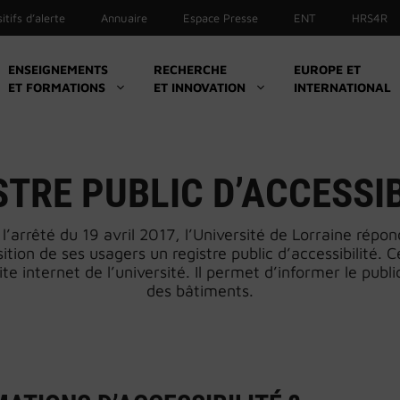
itifs d’alerte
Annuaire
Espace Presse
ENT
HRS4R
ENSEIGNEMENTS
RECHERCHE
EUROPE ET
ET FORMATIONS
ET INNOVATION
INTERNATIONAL
Culture
Sport
Initiatives et associations étudiantes
STRE PUBLIC D’ACCESSIB
Santé
arrêté du 19 avril 2017, l’Université de Lorraine répond
Handicap
ition de ses usagers un registre public d’accessibilité.
La boutique UL
ite internet de l’université. Il permet d’informer le public
des bâtiments.