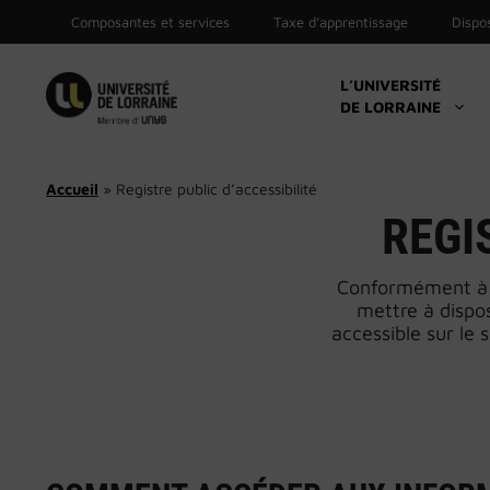
Aller
Composantes et services
Taxe d’apprentissage
Dispos
au
contenu
L’UNIVERSITÉ
DE LORRAINE
Candidatures
Inscriptions
Accueil
»
Registre public d’accessibilité
Catalogue des formations
REGI
Aide à l’orientation & ré-orientation
Conformément à l’
Accompagnement vers le stage, l’emploi,
l’alternance
mettre à dispos
accessible sur le s
Career Center