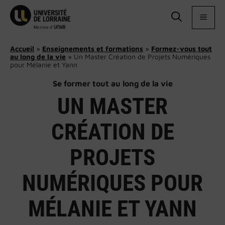
Aller
au
MEN
contenu
Accueil
»
Enseignements et formations
»
Formez-vous tout
au long de la vie
»
Un Master Création de Projets Numériques
pour Mélanie et Yann
Se former tout au long de la vie
UN MASTER
CRÉATION DE
PROJETS
NUMÉRIQUES POUR
MÉLANIE ET YANN