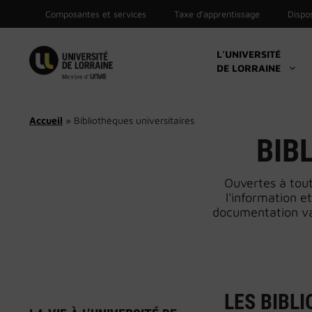
Aller
Composantes et services
Taxe d’apprentissage
Dispos
au
contenu
L’UNIVERSITÉ
DE LORRAINE
Candidatures
Inscriptions
Accueil
»
Bibliothèques universitaires
Catalogue des formations
BIB
Aide à l’orientation & ré-orientation
Ouvertes à tout
Accompagnement vers le stage, l’emploi,
l’alternance
l'information et
documentation val
Career Center
LES BIBL