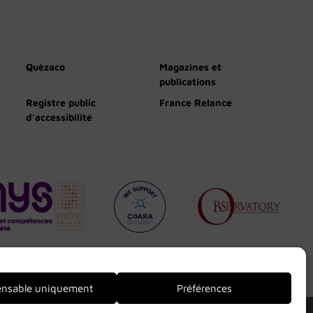
Quèzaco
Magazines et
publications
Registre public
France Relance
d’accessibilité
ensable uniquement
Préférences