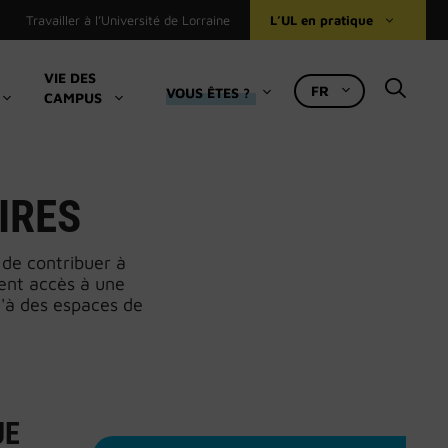
Travailler à l’Université de Lorraine
L’UL en pratique
VIE DES
FR
VOUS ÊTES ?
CAMPUS
Bibliothèques universitaires
Le Numérique à l’UL
Ressources pédagogiques
IRES
Accueil international
 de contribuer à
Se loger
nnent accès à une
Restauration, logement, bourses (Crous)
u'à des espaces de
Accès aux composantes et services
UE