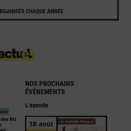
ORGANISÉS CHAQUE ANNÉE
NOS PROCHAINS
ÉVÈNEMENTS
L’
agenda
mpus
 des BU
18 août
e
été