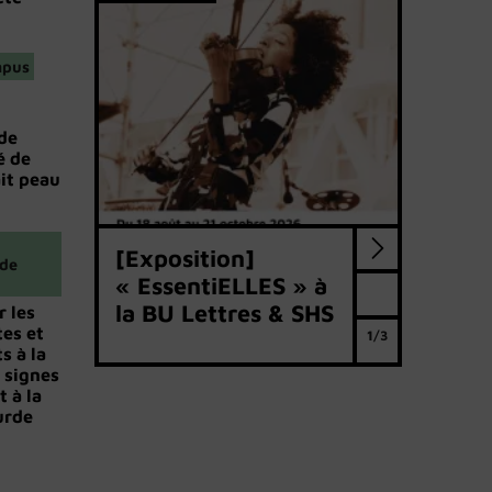
mpus
de
é de
ait peau
[Exposition]
 de
« EssentiELLES » à
la BU Lettres & SHS
r les
es et
1/3
s à la
 signes
t à la
urde