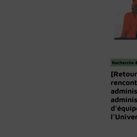
Recherche &
[Retour
rencont
adminis
adminis
d’équi
l’Unive