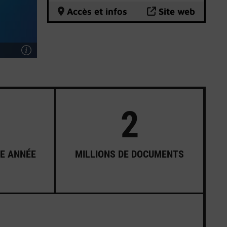
Les informations d’accès aux
Accès et infos
Site web
bibliothèques universitaires
sont
disponibles sur le site internet
des BU.
2
UE ANNÉE
MILLIONS DE DOCUMENTS