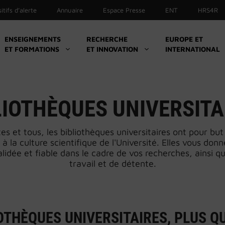
itifs d’alerte
Annuaire
Espace Presse
ENT
HRS4R
ENSEIGNEMENTS
RECHERCHE
EUROPE ET
ET FORMATIONS
ET INNOVATION
INTERNATIONAL
Culture
Sport
Initiatives et associations étudiantes
LIOTHÈQUES UNIVERSITA
Santé
es et tous, les bibliothèques universitaires ont pour but
Handicap
 à la culture scientifique de l'Université. Elles vous do
La boutique UL
idée et fiable dans le cadre de vos recherches, ainsi q
travail et de détente.
IOTHÈQUES UNIVERSITAIRES, PLUS Q