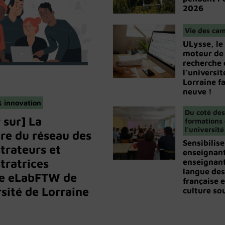
2026
Vie des ca
ULysse, le
moteur de
recherche 
l’universit
Lorraine f
neuve !
 innovation
Du coté des
 sur] La
formations
l'université
re du réseau des
Sensibilise
trateurs et
enseignant
tratrices
enseignant
langue des
pe eLabFTW de
française e
rsité de Lorraine
culture so