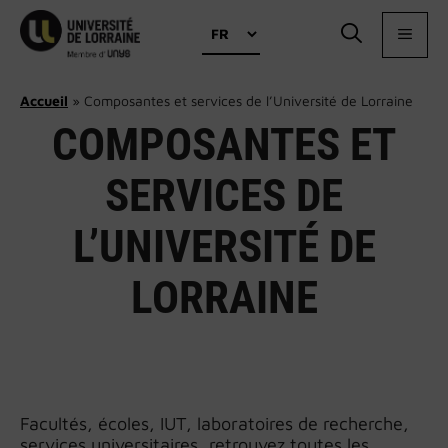
Aller
Choisir
au
MEN
une
contenu
langue
Accueil
»
Composantes et services de l’Université de Lorraine
COMPOSANTES ET
SERVICES DE
L’UNIVERSITÉ DE
LORRAINE
Facultés, écoles, IUT, laboratoires de recherche,
services universitaires, retrouvez toutes les