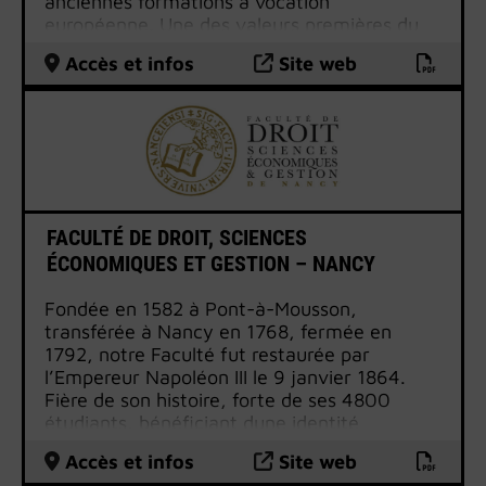
anciennes formations à vocation
européenne. Une des valeurs premières du
CEU est d’être et d’avoir toujours été un lieu
Accès et infos
Site web
de brassage entre l’Europe de l’Est et de
l’Europe de l’Ouest.
Bénéficiant de l’expertise d’intervenants
d’horizons et de spécialités différents, le CEU
a su rapidement imposer sa marque en
développant une approche originale et
pluridisciplinaire de l’enseignement des
questions européennes.
FACULTÉ DE DROIT, SCIENCES
ÉCONOMIQUES ET GESTION – NANCY
Fondée en 1582 à Pont-à-Mousson,
transférée à Nancy en 1768, fermée en
1792, notre Faculté fut restaurée par
l’Empereur Napoléon III le 9 janvier 1864.
Fière de son histoire, forte de ses 4800
étudiants, bénéficiant dune identité
culturelle affirmée, la Faculté de droit,
Accès et infos
Site web
Sciences économiques et gestion de Nancy