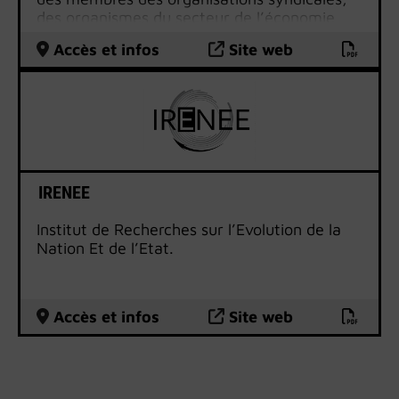
des organismes du secteur de l’économie
sociale et des associations » (Décret n° 89-
Accès et infos
Site web
266 du 25 avril 1989 relatif aux Instituts du
Travail.)
IRENEE
Institut de Recherches sur l’Evolution de la
Nation Et de l’Etat.
Accès et infos
Site web