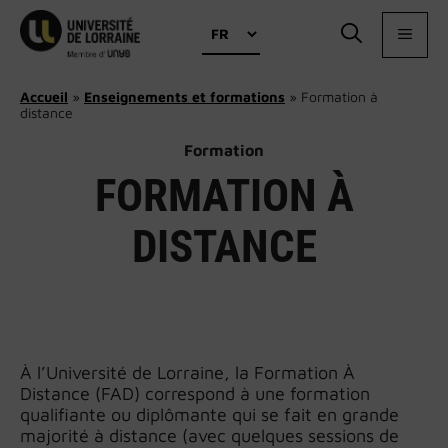
Aller
Choisir
au
MEN
une
contenu
langue
Accueil
»
Enseignements et formations
»
Formation à
distance
Formation
FORMATION À
DISTANCE
À l’Université de Lorraine, la Formation À
Distance (FAD) correspond à une formation
qualifiante ou diplômante qui se fait en grande
majorité à distance (avec quelques sessions de