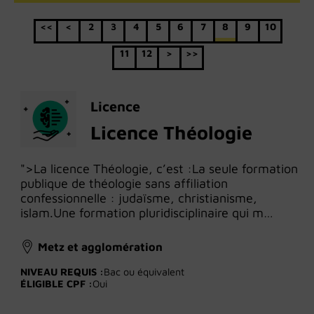
<<
<
2
3
4
5
6
7
8
9
10
11
12
>
>>
Licence
Licence Théologie
">La licence Théologie, c’est :La seule formation
publique de théologie sans affiliation
confessionnelle : judaïsme, christianisme,
islam.Une formation pluridisciplinaire qui m…
Metz et agglomération
NIVEAU REQUIS :
Bac ou équivalent
ÉLIGIBLE CPF :
Oui