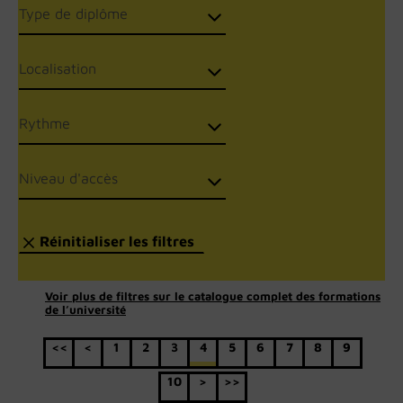
Voir plus de filtres sur le catalogue complet des formations
de l’université
<<
<
1
2
3
4
5
6
7
8
9
10
>
>>