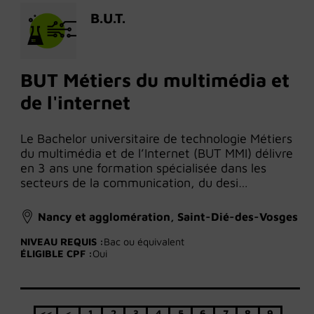
B.U.T.
BUT Métiers du multimédia et
de l'internet
Le Bachelor universitaire de technologie Métiers
du multimédia et de l’Internet (BUT MMI) délivre
en 3 ans une formation spécialisée dans les
secteurs de la communication, du desi…
Nancy et agglomération, Saint-Dié-des-Vosges
NIVEAU REQUIS :
Bac ou équivalent
ÉLIGIBLE CPF :
Oui
<<
<
1
2
3
4
5
6
7
8
9