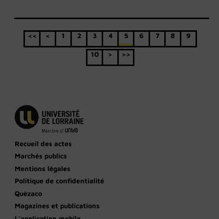
<<
<
1
2
3
4
5
6
7
8
9
10
>
>>
Recueil des actes
Marchés publics
Mentions légales
Politique de confidentialité
Quèzaco
Magazines et publications
L’application mobile