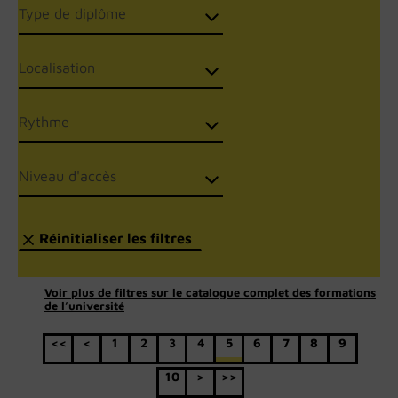
Voir plus de filtres sur le catalogue complet des formations
de l’université
<<
<
1
2
3
4
5
6
7
8
9
10
>
>>