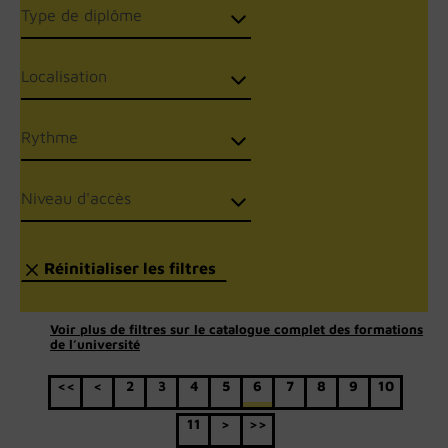
Voir plus de filtres sur le catalogue complet des formations
de l’université
<<
<
2
3
4
5
6
7
8
9
10
11
>
>>