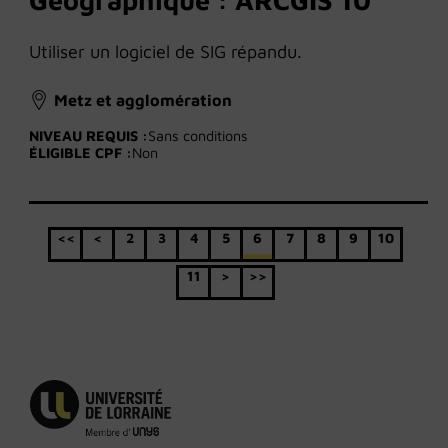
Géographique : ARCGIS 10
Utiliser un logiciel de SIG répandu.
Metz et agglomération
NIVEAU REQUIS :
Sans conditions
ÉLIGIBLE CPF :
Non
<<
<
2
3
4
5
6
7
8
9
10
11
>
>>