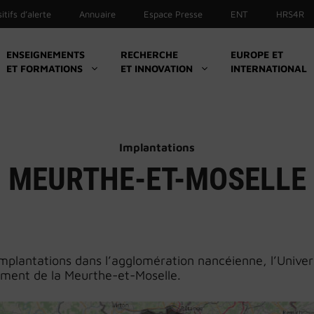
itifs d’alerte
Annuaire
Espace Presse
ENT
HRS4R
ENSEIGNEMENTS
RECHERCHE
EUROPE ET
ET FORMATIONS
ET INNOVATION
INTERNATIONAL
Culture
Sport
Initiatives et associations étudiantes
Implantations
Santé
MEURTHE-ET-MOSELLE
Handicap
La boutique UL
implantations dans l’agglomération nancéienne, l’Univers
ement de la Meurthe-et-Moselle.