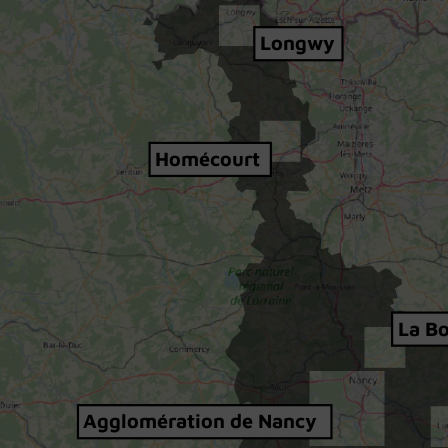
Longwy
Homécourt
La B
Agglomération de Nancy