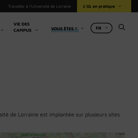
Travailler à l’Université de Lorraine
L’UL en pratique
VIE DES
FR
VOUS ÊTES ?
CAMPUS
Bibliothèques universitaires
Le Numérique à l’UL
Ressources pédagogiques
Accueil international
Se loger
Restauration, logement, bourses (Crous)
Accès aux composantes et services
ité de Lorraine est implantée sur plusieurs sites