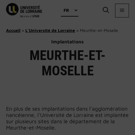
Aller
Choisir
au
MEN
une
contenu
langue
Accueil
»
L’Université de Lorraine
»
Meurthe-et-Moselle
Implantations
MEURTHE-ET-
MOSELLE
En plus de ses implantations dans l’agglomération
nancéienne, l’Université de Lorraine est implantée
sur plusieurs sites dans le département de la
Meurthe-et-Moselle.