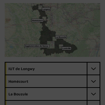
Longwy
Homécourt
La Bouzule
Agglomération de Nancy
Lunéville
IUT de Longwy
Homécourt
La Bouzule