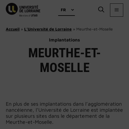
Aller
Choisir
au
MEN
une
contenu
langue
Accueil
»
L’Université de Lorraine
»
Meurthe-et-Moselle
Implantations
MEURTHE-ET-
MOSELLE
En plus de ses implantations dans l’agglomération
nancéienne, l’Université de Lorraine est implantée
sur plusieurs sites dans le département de la
Meurthe-et-Moselle.