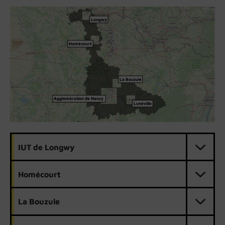
Longwy
Homécourt
La Bouzule
Agglomération de Nancy
Lunéville
IUT de Longwy
Homécourt
La Bouzule