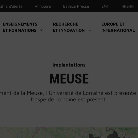
itifs d’alerte
Annuaire
Espace Presse
ENT
HRS4R
ENSEIGNEMENTS
RECHERCHE
EUROPE ET
ET FORMATIONS
ET INNOVATION
INTERNATIONAL
Culture
Sport
Initiatives et associations étudiantes
Implantations
Santé
MEUSE
Handicap
ent de la Meuse, l'Université de Lorraine est présent
La boutique UL
l'Inspé de Lorraine est présent.