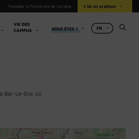
Travailler à l’Université de Lorraine
L’UL en pratique
VIE DES
FR
VOUS ÊTES ?
CAMPUS
Bibliothèques universitaires
Le Numérique à l’UL
Ressources pédagogiques
Accueil international
Se loger
e à Bar-Le-Duc où
Restauration, logement, bourses (Crous)
Accès aux composantes et services