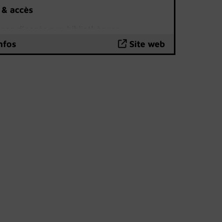
 & accès
ions d’accès aux bibliothèques
s
sont disponibles sur le site internet
nfos
Site web