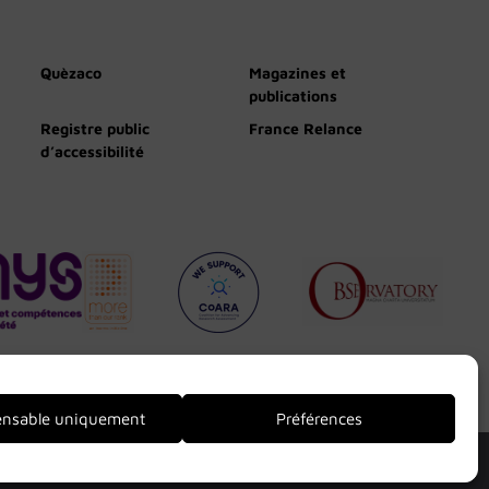
Quèzaco
Magazines et
publications
Registre public
France Relance
d’accessibilité
ensable uniquement
Préférences