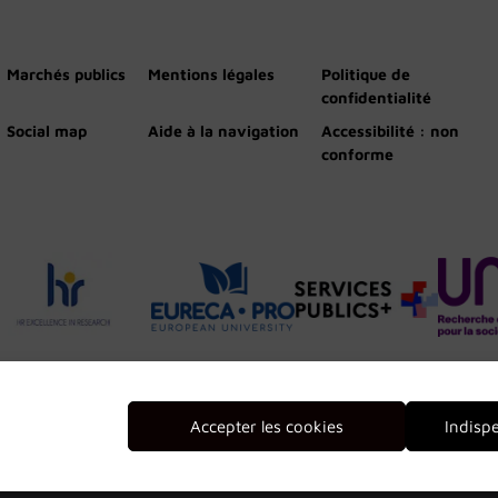
Marchés publics
Mentions légales
Politique de
confidentialité
Social map
Aide à la navigation
Accessibilité : non
conforme
Accepter les cookies
Indisp
2026 © Université de Lorraine