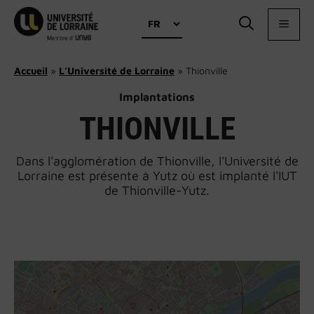
Aller
Choisir
au
MEN
une
contenu
langue
Accueil
»
L’Université de Lorraine
»
Thionville
Implantations
THIONVILLE
Dans l'agglomération de Thionville, l'Université de
Lorraine est présente à Yutz où est implanté l'IUT
de Thionville-Yutz.